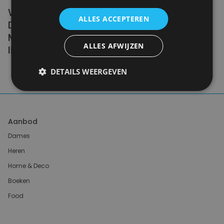
WE DON'T NEED A HANDFUL OF PEOPLE
ALLES ACCEPTEREN
DOING ZERO WASTE PERFECTLY. WE NEED
MILLIONS OF PEOPLE DOING IT
ALLES AFWIJZEN
IMPERFECTLY.
DETAILS WEERGEVEN
Anne Marie Bonneau
Aanbod
Dames
Heren
Home & Deco
Boeken
Food