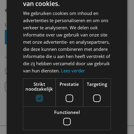
van cookies.
€ 18,50
We gebruiken cookies om inhoud en
advertenties te personaliseren en om ons
Levering 2-3 Werkdagen
verkeer te analyseren. We delen ook
informatie over uw gebruik van onze site
Toevoegen Aan Mandje
met onze advertentie- en analysepartners,
die deze kunnen combineren met andere
Gratis verzending in België
informatie die u aan hen heeft verstrekt of
Vanaf €75,00
die zij hebben verzameld door uw gebruik
14 dagen om te retourneren
van hun diensten.
Lees verder
Nooit meer spijt van krijgen
Click en Collect
Strikt
Prestatie
Targeting
Afhalen in de winkel tussen 10u-18u.
noodzakelijk
Functioneel