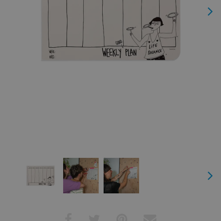
Next
Next