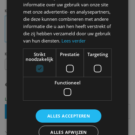
informatie over uw gebruik van onze site
Kies uw kleur:
Cranberry Kers Rozemarijn
met onze advertentie- en analysepartners,
die deze kunnen combineren met andere
informatie die u aan hen heeft verstrekt of
die zij hebben verzameld door uw gebruik
van hun diensten.
Lees verder
Kies uw maat:
OS
Strikt
Prestatie
Targeting
noodzakelijk
OS
Functioneel
€ 14,95
Levering 2-3 Werkdagen
Toevoegen Aan Mandje
ALLES ACCEPTEREN
Gratis verzending in België
ALLES AFWIJZEN
Vanaf €75,00