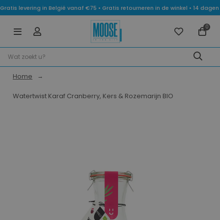
Gratis levering in België vanaf €75 • Gratis retourneren in de winkel • 14 dag
0
Home
Watertwist Karaf Cranberry, Kers & Rozemarijn BIO