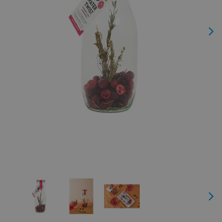
Next
Next