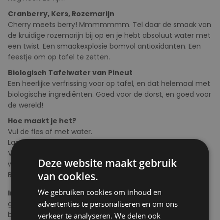
Cranberry, Kers, Rozemarijn
Cherry meets berry! Mmmmmmm. Tel daar de smaak van
de kruidige rozemarijn bij op en je hebt absoluut water met
een twist. Een smaakexplosie bomvol antioxidanten. Een
feestje om op tafel te zetten.
Biologisch Tafelwater van Pineut
Een heerlijke verfrissing voor op tafel, en dat helemaal met
biologische ingrediënten. Goed voor de dorst, en goed voor
de wereld!
Hoe maakt je het?
Vul de fles af met water.
Laat minimaal 30 minuten intrekken en serveer direct.
Vul gedurende de dag gerust nog enkele keren bij met
Deze website maakt gebruik
water. De bloemen en bergthee geven veel smaak af.
van cookies.
Binnen 24 uur consumeren.
We gebruiken cookies om inhoud en
Ingrediënten
: Gevriesdroogde cranberry*(45%),
gevriesdroogde kers*(45%) en rozemarijn*(10%) (*=van
advertenties te personaliseren en om ons
biologische oorsprong)
verkeer te analyseren. We delen ook