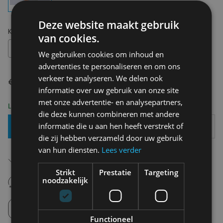
Deze website maakt gebruik
Kies uw maat:
OS
van cookies.
OS
We gebruiken cookies om inhoud en
advertenties te personaliseren en om ons
verkeer te analyseren. We delen ook
€ 19,90
informatie over uw gebruik van onze site
met onze advertentie- en analysepartners,
Levering 2-3 Werkdagen
die deze kunnen combineren met andere
informatie die u aan hen heeft verstrekt of
Toevoegen Aan Mandje
die zij hebben verzameld door uw gebruik
van hun diensten.
Lees verder
Gratis verzending in België
Vanaf €75,00
Strikt
Prestatie
Targeting
14 dagen om te retourneren
noodzakelijk
Nooit meer spijt van krijgen
Click en Collect
Afhalen in de winkel tussen 10u-18u.
Functioneel