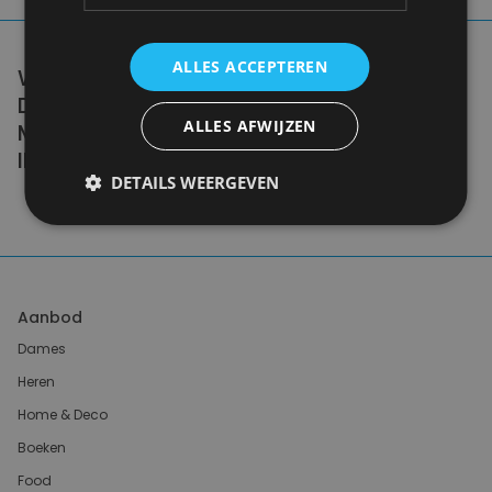
ALLES ACCEPTEREN
WE DON'T NEED A HANDFUL OF PEOPLE
DOING ZERO WASTE PERFECTLY. WE NEED
ALLES AFWIJZEN
MILLIONS OF PEOPLE DOING IT
IMPERFECTLY.
DETAILS WEERGEVEN
Anne Marie Bonneau
Aanbod
Dames
Heren
Home & Deco
Boeken
Food