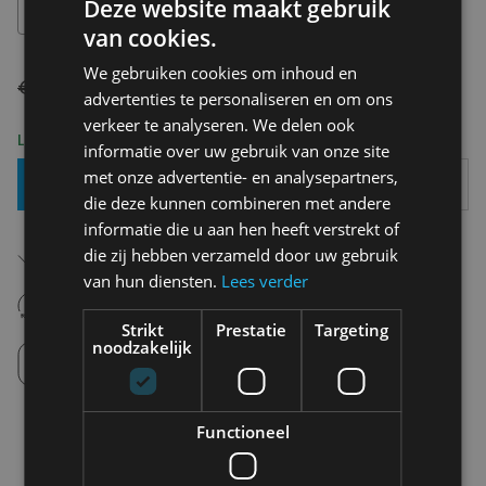
Deze website maakt gebruik
XS
van cookies.
We gebruiken cookies om inhoud en
€ 69,95
€ 34,98
advertenties te personaliseren en om ons
verkeer te analyseren. We delen ook
Levering 2-3 Werkdagen
informatie over uw gebruik van onze site
met onze advertentie- en analysepartners,
Toevoegen Aan Mandje
die deze kunnen combineren met andere
informatie die u aan hen heeft verstrekt of
Gratis verzending in België
die zij hebben verzameld door uw gebruik
Vanaf €75,00
van hun diensten.
Lees verder
14 dagen om te retourneren
Nooit meer spijt van krijgen
Strikt
Prestatie
Targeting
noodzakelijk
Click en Collect
Afhalen in de winkel tussen 10u-18u.
Functioneel