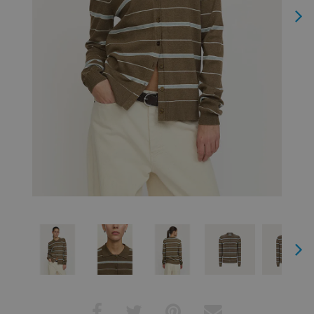
Next
Next