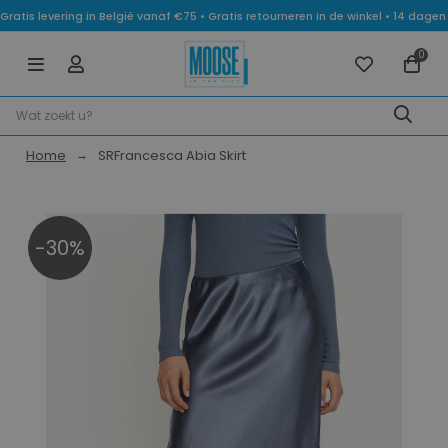
Gratis levering in België vanaf €75 • Gratis retourneren in de winkel • 14 dag
0
Home
SRFrancesca Abia Skirt
-30%