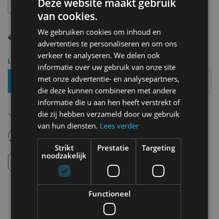
Deze website maakt gebruik
M
van cookies.
We gebruiken cookies om inhoud en
€ 89,95
€ 62,97
advertenties te personaliseren en om ons
verkeer te analyseren. We delen ook
Levering 2-3 Werkdagen
informatie over uw gebruik van onze site
met onze advertentie- en analysepartners,
Toevoegen Aan Mandje
die deze kunnen combineren met andere
informatie die u aan hen heeft verstrekt of
Gratis verzending in België
die zij hebben verzameld door uw gebruik
Vanaf €75,00
van hun diensten.
Lees verder
14 dagen om te retourneren
Nooit meer spijt van krijgen
Strikt
Prestatie
Targeting
noodzakelijk
Click en Collect
Afhalen in de winkel tussen 10u-18u.
Functioneel