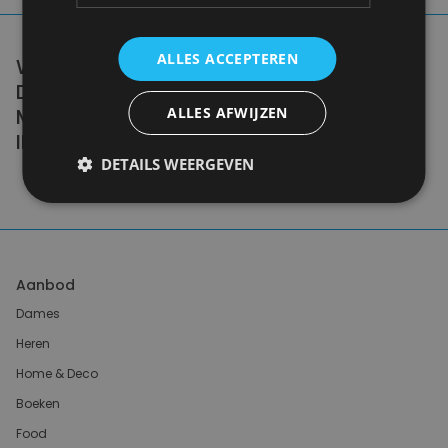
ALLES ACCEPTEREN
WE DON'T NEED A HANDFUL OF PEOPLE
DOING ZERO WASTE PERFECTLY. WE NEED
MILLIONS OF PEOPLE DOING IT
ALLES AFWIJZEN
IMPERFECTLY.
DETAILS WEERGEVEN
Anne Marie Bonneau
Aanbod
Dames
Heren
Home & Deco
Boeken
Food