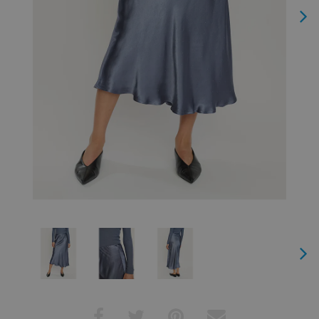
Next
Next