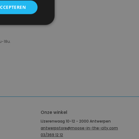
ACCEPTEREN
u-18u.
Onze winkel
IJzerenwaag 10-12 - 2000 Antwerpen
antwerpstore@moose-in-the-city.com
03/369 12 12