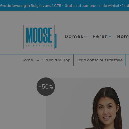
Gratis levering in België vanaf €75 • Gratis retourneren in de winkel • 
Dames
Heren
Hom
Home
SRFenja SS Top
For a conscious lifestyle
-50%