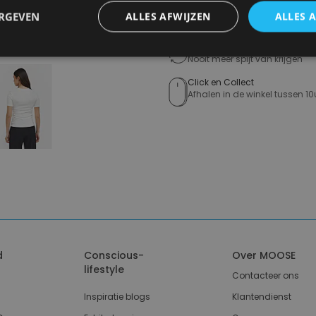
Gratis verzending in België
ERGEVEN
ALLES AFWIJZEN
ALLES 
Vanaf €75,00
14 dagen om te retourneren
Nooit meer spijt van krijgen
Click en Collect
Afhalen in de winkel tussen 10
d
Conscious-
Over MOOSE
lifestyle
Contacteer ons
Inspiratie blogs
Klantendienst