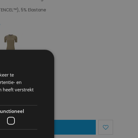
(TENCEL™), 5% Elastane
e
keer te
tentie- en
 heeft verstrekt
unctioneel
egen Aan Mandje