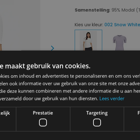
Samenstelling
: 95% Modal 
Kies uw kleur:
002 Snow Whit
Next
e maakt gebruik van cookies.
Kies uw maat:
XS
kies om inhoud en advertenties te personaliseren en om ons ver
XS
len ook informatie over uw gebruik van onze site met onze adver
 die deze kunnen combineren met andere informatie die u aan hen
n verzameld door uw gebruik van hun diensten.
Lees verder
€ 44,95
€ 22,48
elijk
Prestatie
Targeting
F
Levering 2-3 Werkdagen
Toevo