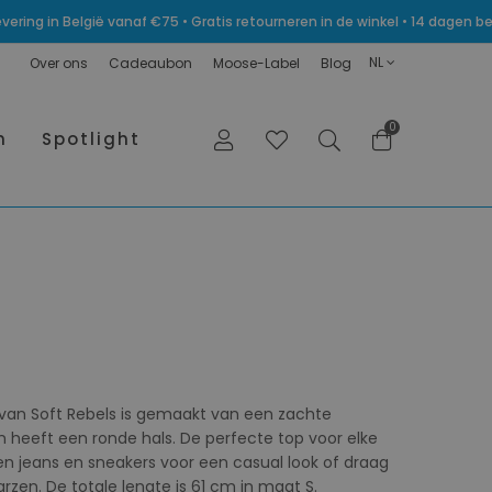
levering in België vanaf €75 • Gratis retourneren in de winkel • 14 dagen
NL
Over ons
Cadeaubon
Moose-Label
Blog
0
n
Spotlight
an Soft Rebels is gemaakt van een zachte
 heeft een ronde hals. De perfecte top voor elke
 jeans en sneakers voor een casual look of draag
zen. De totale lengte is 61 cm in maat S.