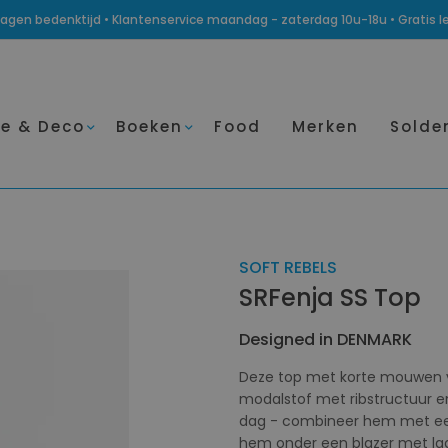
14 dagen bedenktijd • Klantenservice maandag - zaterdag 10u-18u • Gratis 
e & Deco
Boeken
Food
Merken
Solde
SOFT REBELS
SRFenja SS Top
Designed in DENMARK
Deze top met korte mouwen v
modalstof met ribstructuur en
dag - combineer hem met een
hem onder een blazer met laar