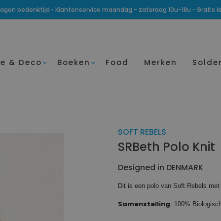
14 dagen bedenktijd • Klantenservice maandag - zaterdag 10u-18u • Gratis 
e & Deco
Boeken
Food
Merken
Solde
SOFT REBELS
SRBeth Polo Knit
Designed in DENMARK
Dit is een polo van Soft Rebels me
Samenstelling
: 100% Biologisc