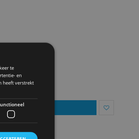
keer te
tentie- en
 heeft verstrekt
unctioneel
egen Aan Mandje
ACCEPTEREN