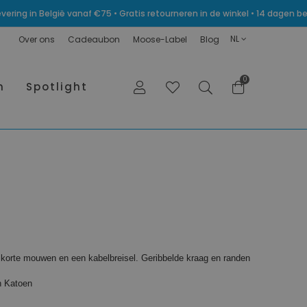
levering in België vanaf €75 • Gratis retourneren in de winkel • 14 dagen
NL
Over ons
Cadeaubon
Moose-Label
Blog
0
n
Spotlight
t korte mouwen en een kabelbreisel. Geribbelde kraag en randen
h Katoen