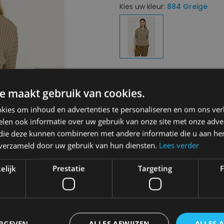
Kies uw kleur:
884 Greige
Next
Kies uw maat:
L
e maakt gebruik van cookies.
L
kies om inhoud en advertenties te personaliseren en om ons ver
len ook informatie over uw gebruik van onze site met onze adver
€ 69,95
€ 34,98
 die deze kunnen combineren met andere informatie die u aan hen
n verzameld door uw gebruik van hun diensten.
Lees verder
Levering 2-3 Werkdagen
elijk
Prestatie
Targeting
F
Toevo
Gratis verzending in België
Vanaf €75,00
ERGEVEN
ALLES AFWIJZEN
ALLES 