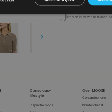
14 dagen om te retourneren
Nooit meer spijt van krijgen
Click en Collect
Afhalen in de winkel tussen 10
Next
d
Conscious-
Over MOOSE
lifestyle
Contacteer ons
Inspiratie blogs
Klantendienst