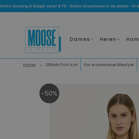
Gratis levering in België vanaf €75 • Gratis retourneren in de winkel • 
Dames
Heren
Hom
Home
SRBeth Polo Knit
For a conscious lifestyle
-50%