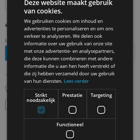
Deze website maakt gebruik
29
van cookies.
We gebruiken cookies om inhoud en
€ 129,95
€ 64,97
advertenties te personaliseren en om ons
verkeer te analyseren. We delen ook
Levering 2-3 Werkdagen
informatie over uw gebruik van onze site
met onze advertentie- en analysepartners,
Toevoegen Aan Mandje
die deze kunnen combineren met andere
informatie die u aan hen heeft verstrekt of
Gratis verzending in België
die zij hebben verzameld door uw gebruik
Vanaf €75,00
van hun diensten.
Lees verder
14 dagen om te retourneren
Nooit meer spijt van krijgen
Strikt
Prestatie
Targeting
noodzakelijk
Click en Collect
Afhalen in de winkel tussen 10u-18u.
Functioneel