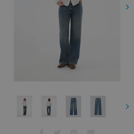
Next
Next