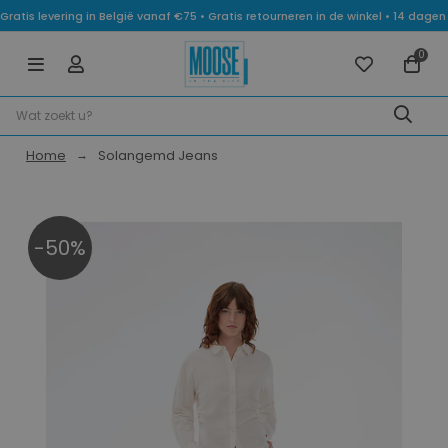
Gratis levering in België vanaf €75 • Gratis retourneren in de winkel • 14 dag
0
Home
Solangemd Jeans
-50%