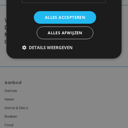
ALLES ACCEPTEREN
WE DON'T NEED A HANDFUL OF PEOPLE
DOING ZERO WASTE PERFECTLY. WE NEED
ALLES AFWIJZEN
MILLIONS OF PEOPLE DOING IT
IMPERFECTLY.
DETAILS WEERGEVEN
Anne Marie Bonneau
Aanbod
Dames
Heren
Home & Deco
Boeken
Food