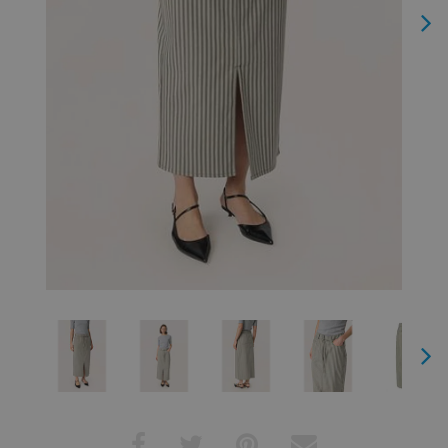
Next
Next