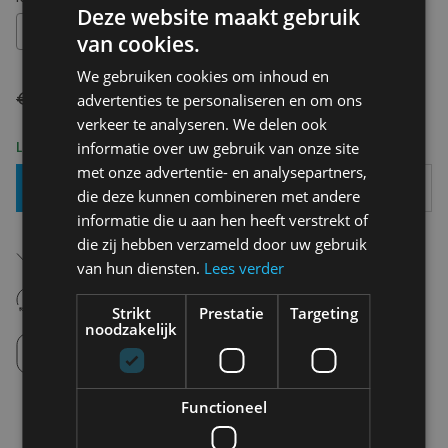
Deze website maakt gebruik
S
van cookies.
We gebruiken cookies om inhoud en
€ 89,95
€ 62,97
advertenties te personaliseren en om ons
verkeer te analyseren. We delen ook
Levering 2-3 Werkdagen
informatie over uw gebruik van onze site
met onze advertentie- en analysepartners,
Toevoegen Aan Mandje
die deze kunnen combineren met andere
informatie die u aan hen heeft verstrekt of
die zij hebben verzameld door uw gebruik
Gratis verzending in België
Vanaf €75,00
van hun diensten.
Lees verder
14 dagen om te retourneren
Nooit meer spijt van krijgen
Strikt
Prestatie
Targeting
noodzakelijk
Click en Collect
Afhalen in de winkel tussen 10u-18u.
Functioneel