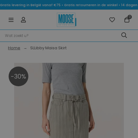
Gratis levering in België vanaf €75 • Gratis retourneren in de winkel • 14 dag
0
Home
SLLibby Maisa Skirt
-30%