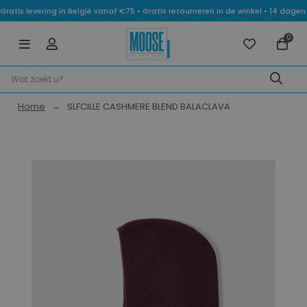
Gratis levering in België vanaf €75 • Gratis retourneren in de winkel • 14 dag
0
Home
SLFCILLE CASHMERE BLEND BALACLAVA