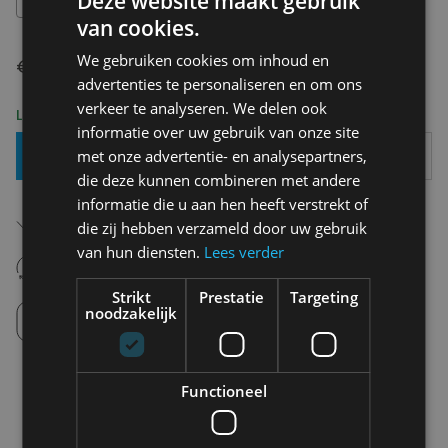
Deze website maakt gebruik
van cookies.
We gebruiken cookies om inhoud en
€ 59,99
advertenties te personaliseren en om ons
verkeer te analyseren. We delen ook
Levering 2-3 Werkdagen
informatie over uw gebruik van onze site
Toevoegen Aan Mandje
met onze advertentie- en analysepartners,
die deze kunnen combineren met andere
informatie die u aan hen heeft verstrekt of
Gratis verzending in België
die zij hebben verzameld door uw gebruik
Vanaf €75,00
van hun diensten.
Lees verder
14 dagen om te retourneren
Nooit meer spijt van krijgen
Strikt
Prestatie
Targeting
Click en Collect
noodzakelijk
Afhalen in de winkel tussen 10u-18u.
Functioneel