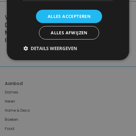
WE DON'T NEED A HANDFUL OF PEOPLE
ALLES ACCEPTEREN
DOING ZERO WASTE PERFECTLY. WE NEED
MILLIONS OF PEOPLE DOING IT
ALLES AFWIJZEN
IMPERFECTLY.
DETAILS WEERGEVEN
Anne Marie Bonneau
Aanbod
Dames
Heren
Home & Deco
Boeken
Food