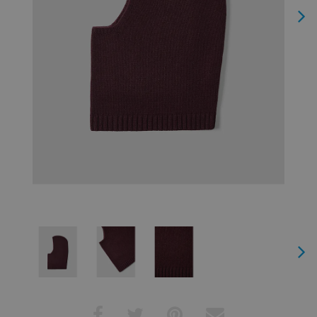
Next
Next