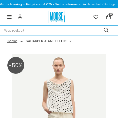
Gratis levering in België vanaf €75 • Gratis retourneren in de winkel • 14 dag
0
Home
SAHARPER JEANS BELT 16017
-50%