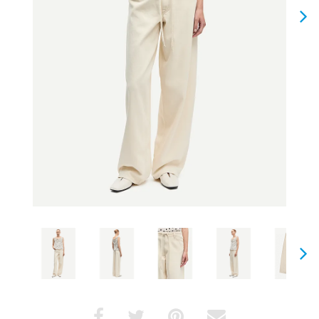
Next
Next