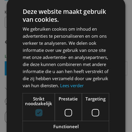
Deze website maakt gebruik
Kies uw maat:
OS
van cookies.
OS
We gebruiken cookies om inhoud en
advertenties te personaliseren en om ons
€ 38,00
verkeer te analyseren. We delen ook
informatie over uw gebruik van onze site
Levering 2-3 Werkdagen
met onze advertentie- en analysepartners,
die deze kunnen combineren met andere
Toevoegen Aan Mandje
informatie die u aan hen heeft verstrekt of
die zij hebben verzameld door uw gebruik
Gratis verzending in België
van hun diensten.
Lees verder
Vanaf €75,00
14 dagen om te retourneren
Strikt
Prestatie
Targeting
noodzakelijk
Nooit meer spijt van krijgen
Click en Collect
Afhalen in de winkel tussen 10u-18u.
Functioneel