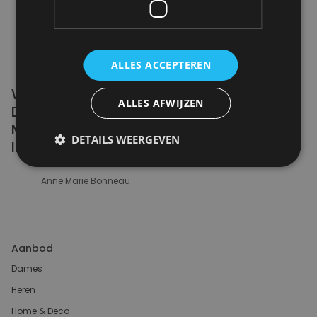
ALLES ACCEPTEREN
WE DON'T NEED A HANDFUL OF PEOPLE
ALLES AFWIJZEN
DOING ZERO WASTE PERFECTLY. WE NEED
MILLIONS OF PEOPLE DOING IT
DETAILS WEERGEVEN
IMPERFECTLY.
Anne Marie Bonneau
Aanbod
Dames
Heren
Home & Deco