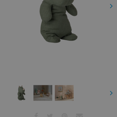
Next
Next