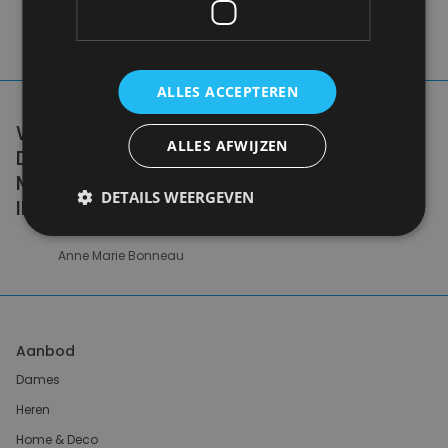
ALLES ACCEPTEREN
WE DON'T NEED A HANDFUL OF PEOPLE
ALLES AFWIJZEN
DOING ZERO WASTE PERFECTLY. WE NEED
MILLIONS OF PEOPLE DOING IT
DETAILS WEERGEVEN
IMPERFECTLY.
Anne Marie Bonneau
Aanbod
Dames
Heren
Home & Deco