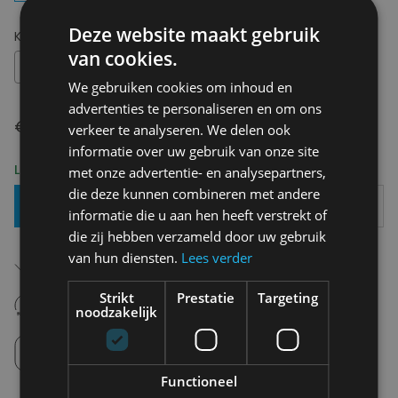
Deze website maakt gebruik
Kies uw maat:
OS
van cookies.
OS
We gebruiken cookies om inhoud en
advertenties te personaliseren en om ons
€ 35,00
verkeer te analyseren. We delen ook
informatie over uw gebruik van onze site
Levering 2-3 Werkdagen
met onze advertentie- en analysepartners,
die deze kunnen combineren met andere
Toevoegen Aan Mandje
informatie die u aan hen heeft verstrekt of
die zij hebben verzameld door uw gebruik
Gratis verzending in België
van hun diensten.
Lees verder
Vanaf €75,00
14 dagen om te retourneren
Strikt
Prestatie
Targeting
noodzakelijk
Nooit meer spijt van krijgen
Click en Collect
Afhalen in de winkel tussen 10u-18u.
Functioneel