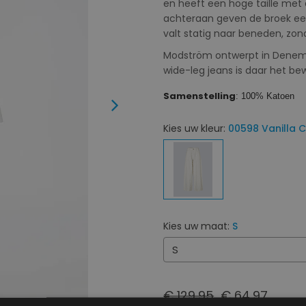
en heeft een hoge taille met 
achteraan geven de broek een
valt statig naar beneden, zon
Modström ontwerpt in Denemar
wide-leg jeans is daar het be
Samenstelling
: 100% Katoen
Next
Kies uw kleur:
00598 Vanilla 
Kies uw maat:
S
S
€ 129,95
€ 64,97