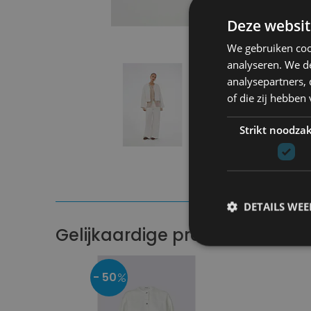
Deze websit
We gebruiken coo
analyseren. We de
analysepartners,
of die zij hebbe
Strikt noodzak
DETAILS WE
Gelijkaardige producten
- 50