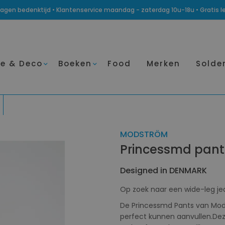
14 dagen bedenktijd • Klantenservice maandag - zaterdag 10u-18u • Gratis 
e & Deco
Boeken
Food
Merken
Solde
MODSTRÖM
Princessmd pant
Designed in DENMARK
Op zoek naar een wide-leg jea
De Princessmd Pants van Mods
perfect kunnen aanvullen.De