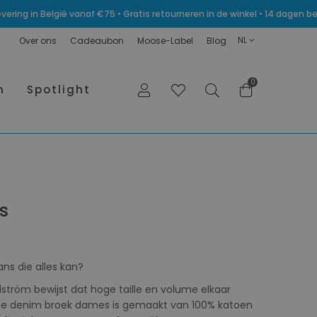
levering in België vanaf €75 • Gratis retourneren in de winkel • 14 dagen
NL
Over ons
Cadeaubon
Moose-Label
Blog
0
n
Spotlight
s
ns die alles kan?
tröm bewijst dat hoge taille en volume elkaar
ze denim broek dames is gemaakt van 100% katoen