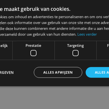
e maakt gebruik van cookies.
Levering 2-3 Werkdagen
kies om inhoud en advertenties te personaliseren en om ons ver
Toevo
len ook informatie over uw gebruik van onze site met onze adver
 die deze kunnen combineren met andere informatie die u aan hen
Gratis verzending in België
n verzameld door uw gebruik van hun diensten.
Lees verder
Next
Vanaf €75,00
14 dagen om te retourneren
elijk
Prestatie
Targeting
F
Nooit meer spijt van krijgen
Click en Collect
Afhalen in de winkel tussen 10
ERGEVEN
ALLES AFWIJZEN
ALLES 