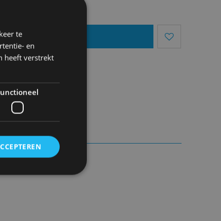
keer te
egen Aan Mandje
tentie- en
 heeft verstrekt
unctioneel
u-18u.
ACCEPTEREN