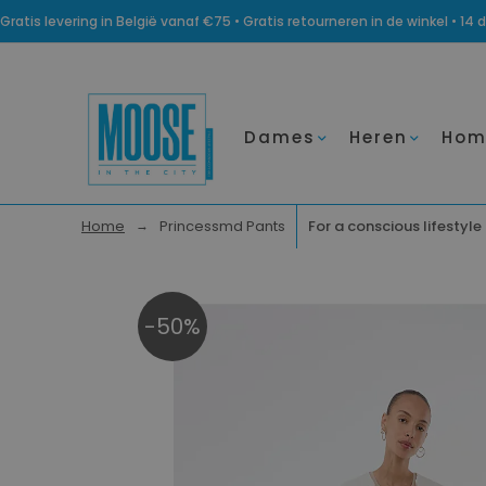
Gratis levering in België vanaf €75 • Gratis retourneren in de winkel • 
Dames
Heren
Hom
Home
Princessmd Pants
For a conscious lifestyle
-50%