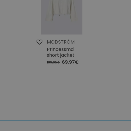
MODSTRÖM
Princessmd
short jacket
69.97€
139.95€