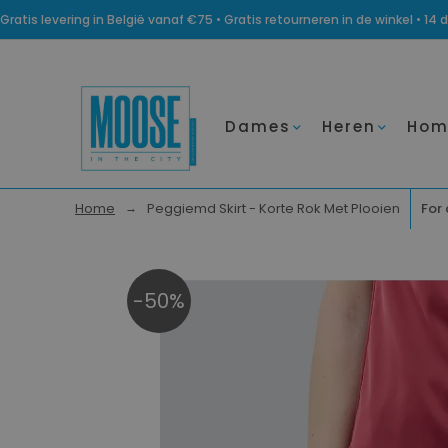
Gratis levering in België vanaf €75 • Gratis retourneren in de winkel • 
Dames
Heren
Hom
Home
Peggiemd Skirt - Korte Rok Met Plooien
For 
-50%