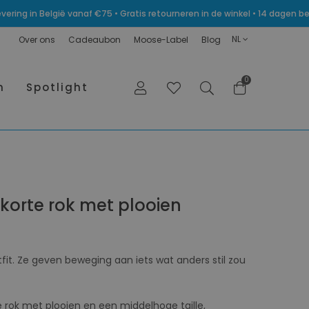
levering in België vanaf €75 • Gratis retourneren in de winkel • 14 dagen
NL
Over ons
Cadeaubon
Moose-Label
Blog
0
n
Spotlight
 korte rok met plooien
fit. Ze geven beweging aan iets wat anders stil zou
e rok met plooien en een middelhoge taille,