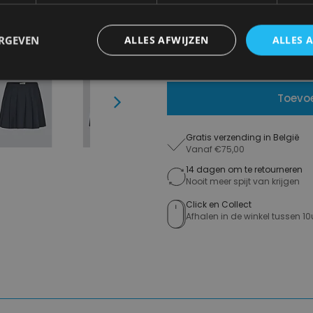
€ 109,95
€ 54,98
ERGEVEN
ALLES AFWIJZEN
ALLES 
Levering 2-3 Werkdagen
Toevo
Next
Gratis verzending in België
Vanaf €75,00
14 dagen om te retourneren
Nooit meer spijt van krijgen
Click en Collect
Afhalen in de winkel tussen 10