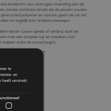
rk Modström. Een verborgen ritssluiting aan de
ean, zonder zichtbare details die de plooien zouden
n gerecycled polyester en viscose, geeft de rok net
len en tegelijk licht te blijven bewegen.
en kiezen tussen speels of verfijnd, doet de
hem met een simpele top en sneakers voor
n hakken zodra de avond begint.
led Polyester, 20% Viscose
keer te
tentie- en
 heeft verstrekt
unctioneel