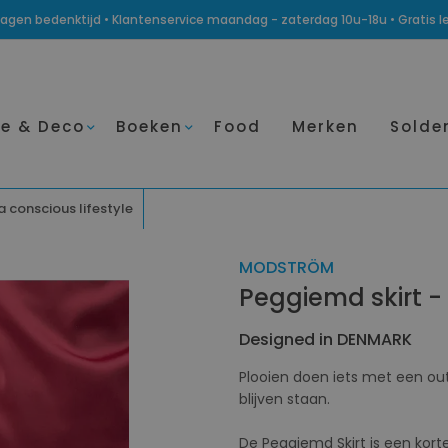
14 dagen bedenktijd • Klantenservice maandag - zaterdag 10u-18u • Gratis 
e & Deco
Boeken
Food
Merken
Solde
a conscious lifestyle
MODSTRÖM
Peggiemd skirt -
Designed in DENMARK
Plooien doen iets met een out
blijven staan.
De Peggiemd Skirt is een kort