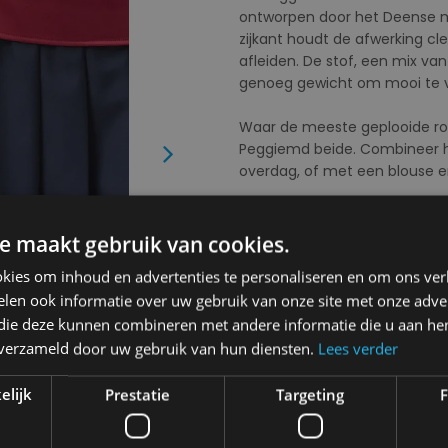
ontworpen door het Deense me
zijkant houdt de afwerking cl
afleiden. De stof, een mix va
genoeg gewicht om mooi te val
Waar de meeste geplooide rokk
Peggiemd beide. Combineer 
Next
overdag, of met een blouse e
Samenstelling
: 80% Gerecyc
e maakt gebruik van cookies.
Kies uw kleur:
03319 Navy Sky
kies om inhoud en advertenties te personaliseren en om ons ver
len ook informatie over uw gebruik van onze site met onze adver
 die deze kunnen combineren met andere informatie die u aan hen
n verzameld door uw gebruik van hun diensten.
Lees verder
elijk
Prestatie
Targeting
F
Kies uw maat:
XL
XL