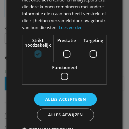
die deze kunnen combineren met andere
informatie die u aan hen heeft verstrekt of
die zij hebben verzameld door uw gebruik
van hun diensten.
Lees verder
Kies uw maat:
S
S
Strikt
Prestatie
Targeting
noodzakelijk
€ 165,00
€ 115,50
Functioneel
Levering 2-3 Werkdagen
Toevoegen Aan Mandje
ALLES ACCEPTEREN
Gratis verzending in België
Vanaf €75,00
14 dagen om te retourneren
ALLES AFWIJZEN
Nooit meer spijt van krijgen
Click en Collect