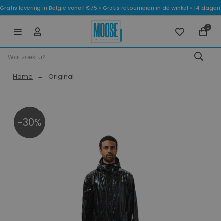
Gratis levering in België vanaf €75 • Gratis retourneren in de winkel • 14 dag
0
Home
Original
-30%