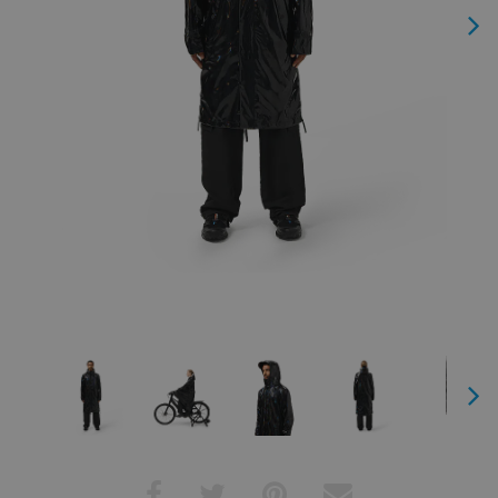
Next
Next