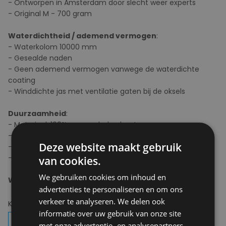
- Ontworpen in Amsterdam door slecht weer experts
- Original M - 700 gram
Waterdichtheid / ademend vermogen
:
- Waterkolom 10000 mm
- Gesealde naden
- Geen ademend vermogen vanwege de waterdichte
coating
- Winddichte jas met ventilatie gaten bij de oksels
Duurzaamheid
:
- Materiaal: 100% gerecycled polyester
- Vegan en dierproefvrij
Deze website maakt gebruik
- Biologisch afbreekbare PU-coating
- Bionic-Finish® Eco
van cookies.
We gebruiken cookies om inhoud en
Wasvoorschrift
: Fijnwas bij maximaal 30°C
advertenties te personaliseren en om ons
verkeer te analyseren. We delen ook
Kies uw kleur:
Holographic Black
informatie over uw gebruik van onze site
met onze advertentie- en analysepartners,