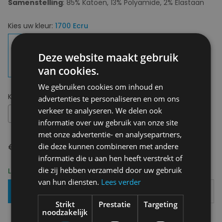
Samenstelling
: 85% Katoen, 13% Polyamide, 2% Elastaan
Kies uw kleur:
1700 Ecru
Deze website maakt gebruik
van cookies.
We gebruiken cookies om inhoud en
Kies uw maat:
41 - 46
advertenties te personaliseren en om ons
verkeer te analyseren. We delen ook
41 - 46
informatie over uw gebruik van onze site
met onze advertentie- en analysepartners,
€ 11,95
die deze kunnen combineren met andere
informatie die u aan hen heeft verstrekt of
die zij hebben verzameld door uw gebruik
Levering 2-3 Werkdagen
van hun diensten.
Lees verder
Toevoegen Aan Mandje
Strikt
Prestatie
Targeting
noodzakelijk
Gratis verzending in België