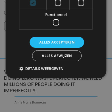
Vanaf €75,00
14 dagen om te retourneren
Nooit meer spijt van krijgen
Functioneel
Click en Collect
Afhalen in de winkel tussen 10u-18u.
ALLES ACCEPTEREN
ALLES AFWIJZEN
DETAILS WEERGEVEN
WE DON'T NEED A HANDFUL OF PEOPLE
DOING ZERO WASTE PERFECTLY. WE NEED
MILLIONS OF PEOPLE DOING IT
IMPERFECTLY.
Anne Marie Bonneau