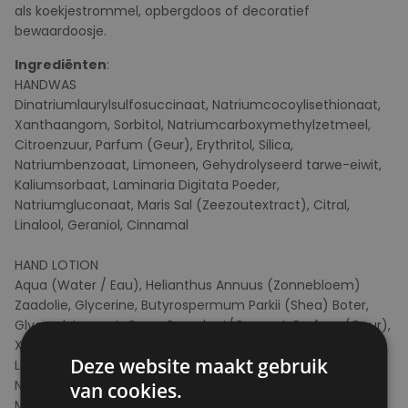
als koekjestrommel, opbergdoos of decoratief
bewaardoosje.
Ingrediënten
:
HANDWAS
Dinatriumlaurylsulfosuccinaat, Natriumcocoylisethionaat,
Xanthaangom, Sorbitol, Natriumcarboxymethylzetmeel,
Citroenzuur, Parfum (Geur), Erythritol, Silica,
Natriumbenzoaat, Limoneen, Gehydrolyseerd tarwe-eiwit,
Kaliumsorbaat, Laminaria Digitata Poeder,
Natriumgluconaat, Maris Sal (Zeezoutextract), Citral,
Linalool, Geraniol, Cinnamal
HAND LOTION
Aqua (Water / Eau), Helianthus Annuus (Zonnebloem)
Zaadolie, Glycerine, Butyrospermum Parkii (Shea) Boter,
Glycerylstearaat, Coco Caprylaat/Capraat, Parfum (Geur),
Xanthaangom, Maranta Arundinacea Wortelpoeder,
Deze website maakt gebruik
Limoneen, Citrus Limon (Citroen) Schilolie, Kaliumsorbaat,
Natriumbenzoaat, Tocoferol, Natriumstearoyllactylaat,
van cookies.
Melkzuur, Citrus Aurantium Schilolie, Pineen,