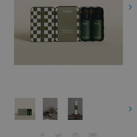
Next
Next