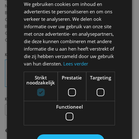
We gebruiken cookies om inhoud en
Natriumhyaluronaat, Citral, Linalool, Aloë Barbadensis
advertenties te personaliseren en om ons
Bladsap Poeder, Citroengras Olie, Jeneverbes Virginiana
verkeer te analyseren. We delen ook
Olie, Mentha Piperita (Pepermunt) Olie, Linalyl Acetaat,
Bèta-Caryofylleen, Cananga Odorata Olie/Extract,
informatie over uw gebruik van onze site
Geraniol, Geranyl Acetaat, Kamfer, Terpineol,
met onze advertentie- en analysepartners,
Cinnamomum Cassia Blad Olie, Terpinoleen, Cinnamal
die deze kunnen combineren met andere
informatie die u aan hen heeft verstrekt of
Kies uw kleur:
LEMONGRASS & VETIVER
die zij hebben verzameld door uw gebruik
van hun diensten.
Lees verder
Strikt
Prestatie
Targeting
noodzakelijk
Kies uw maat:
OS
Functioneel
OS
€ 65,00