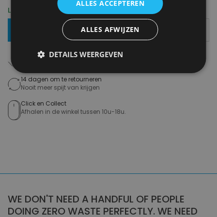
ALLES ACCEPTEREN
Levering 2-3 Werkdagen
ALLES AFWIJZEN
Toevoegen Aan Mandje
DETAILS WEERGEVEN
Gratis verzending in België
Vanaf €75,00
14 dagen om te retourneren
Nooit meer spijt van krijgen
Click en Collect
Afhalen in de winkel tussen 10u-18u.
WE DON'T NEED A HANDFUL OF PEOPLE
DOING ZERO WASTE PERFECTLY. WE NEED