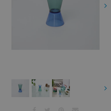
Next
Next