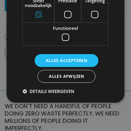
Strikt
Prestatie
Targeting
Toevoegen Aan Mandje
noodzakelijk
Gratis verzending in België
Vanaf €75,00
Functioneel
14 dagen om te retourneren
Nooit meer spijt van krijgen
Click en Collect
Afhalen in de winkel tussen 10u-18u.
ALLES ACCEPTEREN
ALLES AFWIJZEN
DETAILS WEERGEVEN
WE DON'T NEED A HANDFUL OF PEOPLE
DOING ZERO WASTE PERFECTLY. WE NEED
MILLIONS OF PEOPLE DOING IT
IMPERFECTLY.