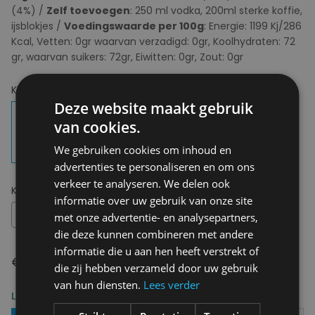
(4%) /
Zelf toevoegen
: 250 ml vodka, 200ml sterke koffie,
ijsblokjes /
Voedingswaarde per 100g
: Energie: 1199 Kj/286
Kcal, Vetten: 0gr waarvan verzadigd: 0gr, Koolhydraten: 72
gr, waarvan suikers: 72gr, Eiwitten: 0gr, Zout: 0gr
Kies uw kleur:
Espresso Martini
Deze website maakt gebruik
van cookies.
We gebruiken cookies om inhoud en
advertenties te personaliseren en om ons
verkeer te analyseren. We delen ook
Kies uw maat:
OS
informatie over uw gebruik van onze site
OS
met onze advertentie- en analysepartners,
die deze kunnen combineren met andere
informatie die u aan hen heeft verstrekt of
€ 11,95
die zij hebben verzameld door uw gebruik
van hun diensten.
Lees verder
Levering 2-3 Werkdagen