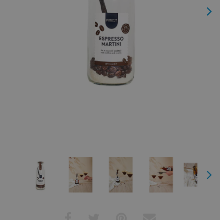
Next
Next