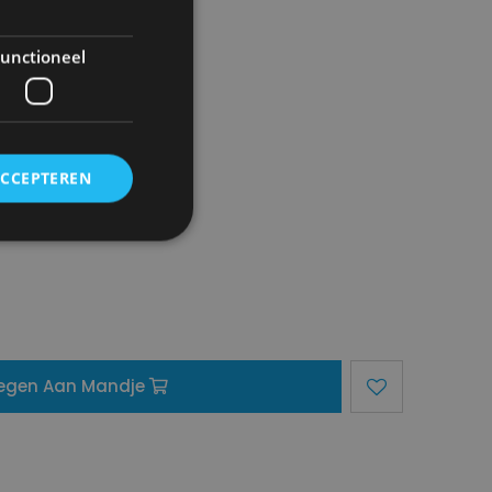
unctioneel
ACCEPTEREN
egen Aan Mandje