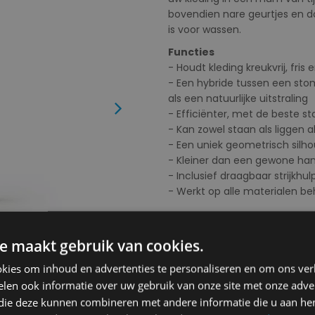
bovendien nare geurtjes en d
is voor wassen.
Functies
- Houdt kleding kreukvrij, fri
- Een hybride tussen een stom
als een natuurlijke uitstraling
Next
- Efficiënter, met de beste 
- Kan zowel staan als liggen a
- Een uniek geometrisch sil
- Kleiner dan een gewone ha
- Inclusief draagbaar strijkh
- Werkt op alle materialen be
Inhoud
- Cirrus 3 ijzeren stoomboot
e maakt gebruik van cookies.
- Stoompad
- Mondstuk beschermhoes
kies om inhoud en advertenties te personaliseren en om ons ver
- Opbergzak
len ook informatie over uw gebruik van onze site met onze adver
- Handleiding
 die deze kunnen combineren met andere informatie die u aan hen