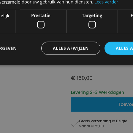
n verzameld door uw gebruik van hun diensten.
Lees verder
Kies uw kleur:
Sage
elijk
Prestatie
Targeting
F
Next
Kies uw maat:
OS
ERGEVEN
ALLES AFWIJZEN
ALLES 
OS
€ 160,00
Levering 2-3 Werkdagen
Toevo
Gratis verzending in België
Vanaf €75,00