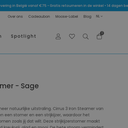
levering in België vanaf €75 • Gratis retourneren in de winkel • 14 dagen
NL
Over ons
Cadeaubon
Moose-Label
Blog
0
n
Spotlight
eamer - Sage
er natuurlijke uitstraling. Cirrus 3 Iron Steamer van
n een stomer en een strijkijzer, waardoor het
omen zoals jij dat wilt. Deze strijkijzerstomer maakt
d kreukvrij, glad en mooi. De hete stoom vermindert