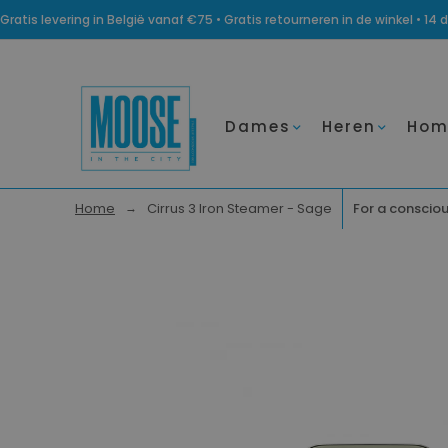
Gratis levering in België vanaf €75 • Gratis retourneren in de winkel • 
Dames
Heren
Hom
Home
Cirrus 3 Iron Steamer - Sage
For a consciou