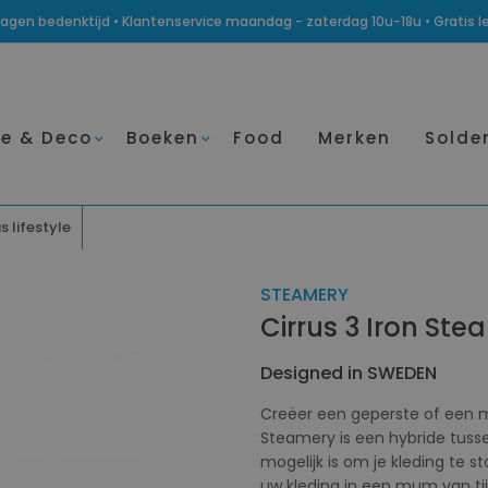
14 dagen bedenktijd • Klantenservice maandag - zaterdag 10u-18u • Gratis 
e & Deco
Boeken
Food
Merken
Solde
s lifestyle
STEAMERY
Cirrus 3 Iron St
Designed in SWEDEN
Creëer een geperste of een me
Steamery is een hybride tusse
mogelijk is om je kleding te st
uw kleding in een mum van tij