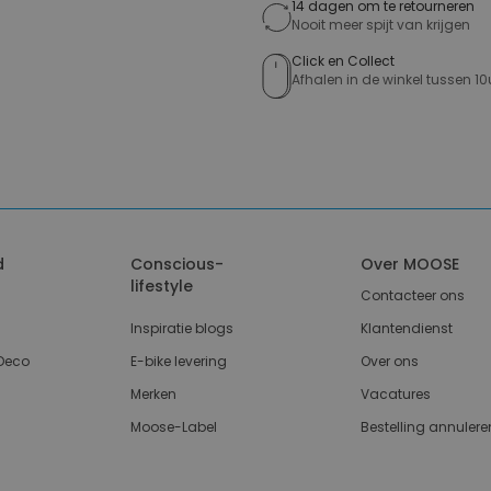
14 dagen om te retourneren
Nooit meer spijt van krijgen
Click en Collect
Afhalen in de winkel tussen 10
d
Conscious-
Over MOOSE
lifestyle
Contacteer ons
Inspiratie blogs
Klantendienst
Deco
E-bike levering
Over ons
Merken
Vacatures
Moose-Label
Bestelling annulere