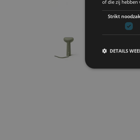
of die zij hebbe
Strikt noodzak
DETAILS WE