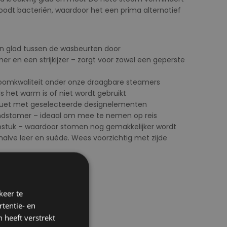
oodt bacteriën, waardoor het een prima alternatief
s en glad tussen de wasbeurten door
er en een strijkijzer – zorgt voor zowel een geperste
stoomkwaliteit onder onze draagbare steamers
ls het warm is of niet wordt gebruikt
houet met geselecteerde designelementen
ndstomer – ideaal om mee te nemen op reis
ulpstuk – waardoor stomen nog gemakkelijker wordt
halve leer en suède. Wees voorzichtig met zijde
keer te
tentie- en
 heeft verstrekt