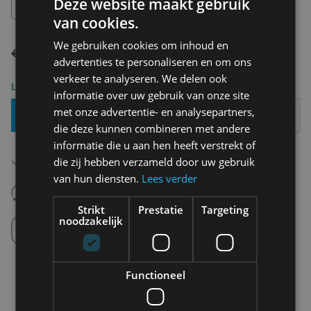
Deze website maakt gebruik
XS
van cookies.
We gebruiken cookies om inhoud en
€ 95,00
€ 47,50
advertenties te personaliseren en om ons
verkeer te analyseren. We delen ook
Levering 2-3 Werkdagen
informatie over uw gebruik van onze site
met onze advertentie- en analysepartners,
Toevoegen Aan Mandje
die deze kunnen combineren met andere
informatie die u aan hen heeft verstrekt of
Gratis verzending in België
die zij hebben verzameld door uw gebruik
Vanaf €75,00
van hun diensten.
Lees verder
14 dagen om te retourneren
Nooit meer spijt van krijgen
Strikt
Prestatie
Targeting
noodzakelijk
Click en Collect
Afhalen in de winkel tussen 10u-18u.
Functioneel