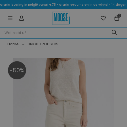
Gratis levering in België vanaf €75 • Gratis retourneren in de winkel • 14 dag
0
Home
BRIGIT TROUSERS
-50%