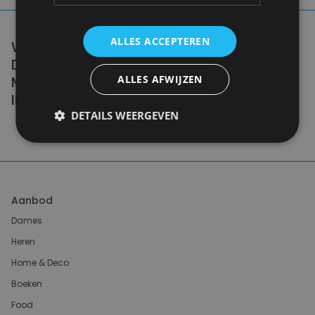
ALLES ACCEPTEREN
WE DON'T NEED A HANDFUL OF PEOPLE
DOING ZERO WASTE PERFECTLY. WE NEED
MILLIONS OF PEOPLE DOING IT
ALLES AFWIJZEN
IMPERFECTLY.
DETAILS WEERGEVEN
Anne Marie Bonneau
Aanbod
Dames
Heren
Home & Deco
Boeken
Food