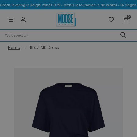
Gratis levering in België vanaf €75 • Gratis retourneren in de winkel • 14 dag
0
Home
BrazilMD Dress