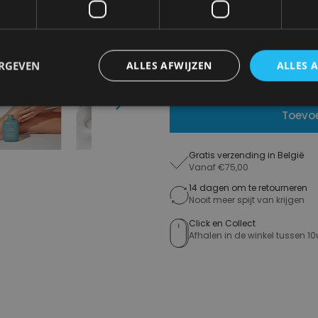
OS
€ 15,90
ERGEVEN
ALLES AFWIJZEN
ALLES 
Levering 2-3 Werkdagen
Next
Toevo
Gratis verzending in België
Vanaf €75,00
14 dagen om te retourneren
Nooit meer spijt van krijgen
Click en Collect
Afhalen in de winkel tussen 10