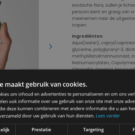
exotische flora, zullen je lic
persoon bent en graag van vre
meenemen naar de uitgestrekt
tropen.
Ingrediënten
:
Aqua(water), capryl/caprinez
Next
glycerine, polyglyceryl-3, dici
methylsilanolmannuronaat, in
Natriumacrylaten, Copolymeer,
Citronellol, Geraniol, Fenoxyet
e maakt gebruik van cookies.
Kies uw kleur:
Forest Grace
kies om inhoud en advertenties te personaliseren en om ons ver
len ook informatie over uw gebruik van onze site met onze adver
 die deze kunnen combineren met andere informatie die u aan hen
n verzameld door uw gebruik van hun diensten.
Lees verder
Kies uw maat:
OS
elijk
Prestatie
Targeting
F