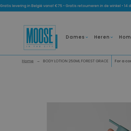
Gratis levering in België vanaf €75 • Gratis retourneren in de winkel • 
Dames
Heren
Hom
Home
BODY LOTION 250ML FOREST GRACE
For a co