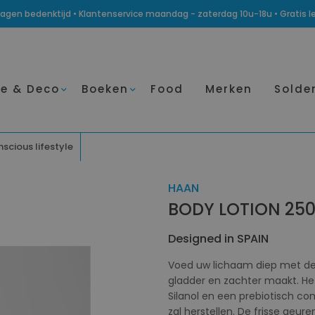
14 dagen bedenktijd • Klantenservice maandag - zaterdag 10u-18u • Gratis 
e & Deco
Boeken
Food
Merken
Solde
nscious lifestyle
HAAN
BODY LOTION 25
Designed in SPAIN
Voed uw lichaam diep met dez
gladder en zachter maakt. Het
Silanol en een prebiotisch c
zal herstellen. De frisse geur