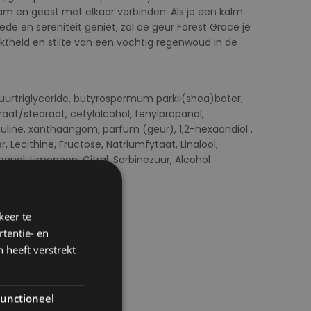
haam en geest met elkaar verbinden. Als je een kalm
de en sereniteit geniet, zal de geur Forest Grace je
heid en stilte van een vochtig regenwoud in de
uurtriglyceride, butyrospermum parkii(shea)boter,
traat/stearaat, cetylalcohol, fenylpropanol,
uline, xanthaangom, parfum (geur), 1,2-hexaandiol ,
 Lecithine, Fructose, Natriumfytaat, Linalool,
hanol, Limoneen, Citral, Sorbinezuur, Alcohol
keer te
tentie- en
 heeft verstrekt
unctioneel