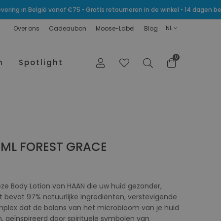
levering in België vanaf €75 • Gratis retourneren in de winkel • 14 dagen
NL
Over ons
Cadeaubon
Moose-Label
Blog
0
n
Spotlight
0ML FOREST GRACE
e Body Lotion van HAAN die uw huid gezonder,
 bevat 97% natuurlijke ingrediënten, verstevigende
omplex dat de balans van het microbioom van je huid
en, geïnspireerd door spirituele symbolen van