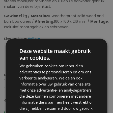
steeds moeilijker te vinden en zullen ze dankbaar gebruik
maken van deze bijenkast.
Gewicht
:1 kg /
Materiaal
: Weatherproof solid wood and
bamboo canes /
Afmeting
:160 x 160 x 216 mm /
Montage
:
Inclusief montageblok en schroeven
Kies uw kleur:
Yellow
Deze website maakt gebruik
van cookies.
We gebruiken cookies om inhoud en
advertenties te personaliseren en om ons
Kies uw maat:
OS
verkeer te analyseren. We delen ook
OS
informatie over uw gebruik van onze site
met onze advertentie- en analysepartners,
die deze kunnen combineren met andere
€ 49,95
informatie die u aan hen heeft verstrekt of
die zij hebben verzameld door uw gebruik
Levering 2-3 Werkdagen