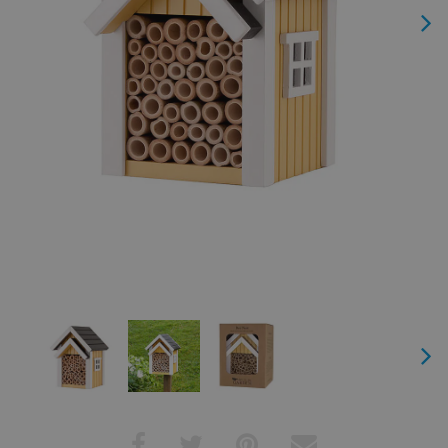
Next
Next