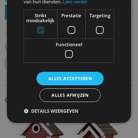
van hun diensten.
Lees verder
Toevoegen Aan Mandje
Strikt
Prestatie
Targeting
noodzakelijk
Gratis verzending in België
Vanaf €75,00
14 dagen om te retourneren
Functioneel
Nooit meer spijt van krijgen
Click en Collect
Afhalen in de winkel tussen 10u-18u.
ALLES ACCEPTEREN
ALLES AFWIJZEN
Gelijkaardige producten
DETAILS WEERGEVEN