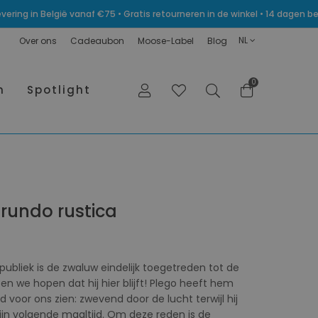
levering in België vanaf €75 • Gratis retourneren in de winkel • 14 dagen
NL
Over ons
Cadeaubon
Moose-Label
Blog
0
n
Spotlight
irundo rustica
bliek is de zwaluw eindelijk toegetreden tot de
en we hopen dat hij hier blijft! Plego heeft hem
 voor ons zien: zwevend door de lucht terwijl hij
zijn volgende maaltijd. Om deze reden is de