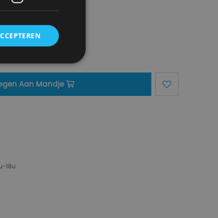
ACCEPTEREN
egen Aan Mandje
u-18u.