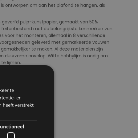
is ontworpen om aan het plafond te hangen, als
n geverfd pulp-kunstpapier, gemaakt van 50%
n feitenbestand met de belangrijkste kenmerken van
s voor het monteren, allemaal in 8 verschillende
n voorgesneden geleverd met gemarkeerde vouwen
makkelijker te maken. Al deze materialen zijn
 en duurzame envelop. Witte hobbylijm is nodig om
te lijmen.
3 cm
keer te
tentie- en
 heeft verstrekt
unctioneel