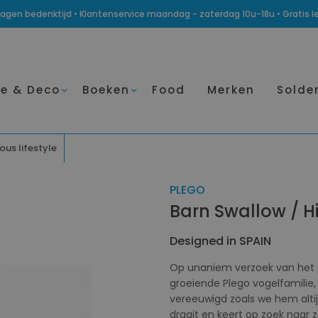
14 dagen bedenktijd • Klantenservice maandag - zaterdag 10u-18u • Gratis 
e & Deco
Boeken
Food
Merken
Solde
ous lifestyle
PLEGO
Barn Swallow / H
Designed in SPAIN
Op unaniem verzoek van het pu
groeiende Plego vogelfamilie, 
vereeuwigd zoals we hem altijd
draait en keert op zoek naar 