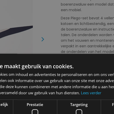
boerenzwaluw een model dat 
een mobiel.
Deze Plego-set bevat 4 velle
katoen en lichtbestendig, ee
de boerenzwaluw en instructie
talen. De onderdelen worde
Next
om het vouwen en monteren ge
verpakt in een aantrekkelijke
de onderdelen van het model 
Afmetingen figuur
: 4x27x1
e maakt gebruik van cookies.
Kies uw kleur:
Multi
kies om inhoud en advertenties te personaliseren en om ons ver
len ook informatie over uw gebruik van onze site met onze adver
 die deze kunnen combineren met andere informatie die u aan hen
n verzameld door uw gebruik van hun diensten.
Lees verder
elijk
Prestatie
Targeting
F
Kies uw maat:
OS