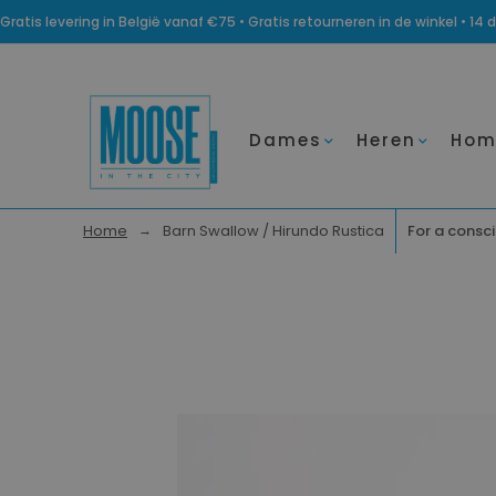
Gratis levering in België vanaf €75 • Gratis retourneren in de winkel • 
Dames
Heren
Hom
Home
Barn Swallow / Hirundo Rustica
For a consci