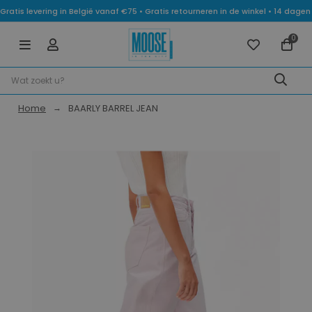
Gratis levering in België vanaf €75 • Gratis retourneren in de winkel • 14 dag
0
Home
BAARLY BARREL JEAN