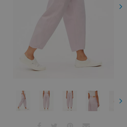
Next
Next