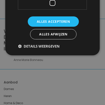
ALLES ACCEPTEREN
WE DON'T NEED A HANDFUL OF PEOPLE
ALLES AFWIJZEN
DOING ZERO WASTE PERFECTLY. WE NEED
MILLIONS OF PEOPLE DOING IT
DETAILS WEERGEVEN
IMPERFECTLY.
Anne Marie Bonneau
Aanbod
Dames
Heren
Home & Deco