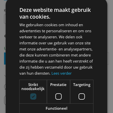
Deze website maakt gebruik
Kies uw maat:
W27 L32
van cookies.
W27 L32
We gebruiken cookies om inhoud en
advertenties te personaliseren en om ons
€ 129,90
verkeer te analyseren. We delen ook
informatie over uw gebruik van onze site
Levering 2-3 Werkdagen
met onze advertentie- en analysepartners,
die deze kunnen combineren met andere
Toevoegen Aan Mandje
informatie die u aan hen heeft verstrekt of
die zij hebben verzameld door uw gebruik
Gratis verzending in België
van hun diensten.
Lees verder
Vanaf €75,00
14 dagen om te retourneren
Strikt
Prestatie
Targeting
noodzakelijk
Nooit meer spijt van krijgen
Click en Collect
Afhalen in de winkel tussen 10u-18u.
Functioneel