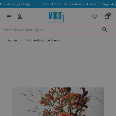
Free delivery in Belgium from €75 • Free in-store returns • 14-day cooling-
0
Home
Plantenkaartje Merci