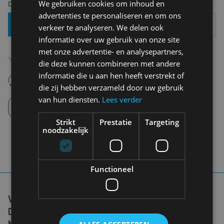
We gebruiken cookies om inhoud en
Delivery 2-3 Working days
advertenties te personaliseren en om ons
Add To Basket
verkeer te analyseren. We delen ook
informatie over uw gebruik van onze site
met onze advertentie- en analysepartners,
Free shipping (depending on region)
Starting From €75,00
die deze kunnen combineren met andere
informatie die u aan hen heeft verstrekt of
14 days to withdraw
Never regret it afterwards
die zij hebben verzameld door uw gebruik
van hun diensten.
Lees verder
Click and Collect
Pick up in store between 10h-18h.
Strikt
Prestatie
Targeting
noodzakelijk
Functioneel
WE DON'T NEED A HANDFUL OF PEOPLE
DOING ZERO WASTE PERFECTLY. WE NEED
MILLIONS OF PEOPLE DOING IT